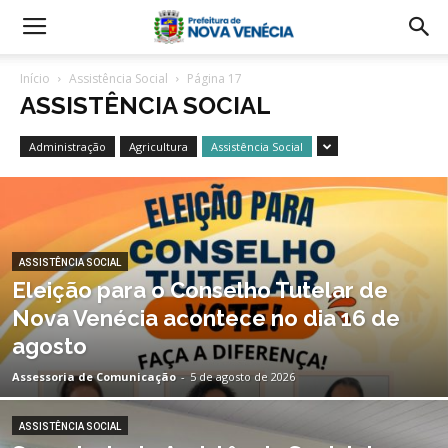
Início
Assistência Social
Página 17
ASSISTÊNCIA SOCIAL
Administração
Agricultura
Assistência Social
ASSISTÊNCIA SOCIAL
Eleição para o Conselho Tutelar de
Nova Venécia acontece no dia 16 de
agosto
Assessoria de Comunicação
-
5 de agosto de 2026
ASSISTÊNCIA SOCIAL