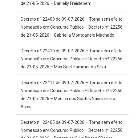
de 21-05-2026 – Danielly Freislebem
Decreto nº 22409 de 09-07-2026 – Torna sem efeito
Nomeação em Concurso Público – Decreto nº 22256
de 21-05-2026 – Gabriella Montoanele Machado
Decreto nº 22410 de 09-07-2026 – Torna sem efeito
Nomeação em Concurso Público – Decreto nº 22256
de 21-05-2026 – Max Suel Hammer da Silva
Decreto nº 22411 de 09-07-2026 – Torna sem efeito
Nomeação em Concurso Público – Decreto nº 22256
de 21-05-2026 – Mônica dos Santos Nascimento
Alves
Decreto nº 22405 de 09-07-2026 – Torna sem efeito
Nomeação em Concurso Público – Decreto nº 22258