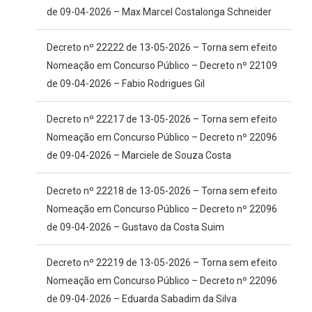
de 09-04-2026 – Max Marcel Costalonga Schneider
Decreto nº 22222 de 13-05-2026 – Torna sem efeito
Nomeação em Concurso Público – Decreto nº 22109
de 09-04-2026 – Fabio Rodrigues Gil
Decreto nº 22217 de 13-05-2026 – Torna sem efeito
Nomeação em Concurso Público – Decreto nº 22096
de 09-04-2026 – Marciele de Souza Costa
Decreto nº 22218 de 13-05-2026 – Torna sem efeito
Nomeação em Concurso Público – Decreto nº 22096
de 09-04-2026 – Gustavo da Costa Suim
Decreto nº 22219 de 13-05-2026 – Torna sem efeito
Nomeação em Concurso Público – Decreto nº 22096
de 09-04-2026 – Eduarda Sabadim da Silva