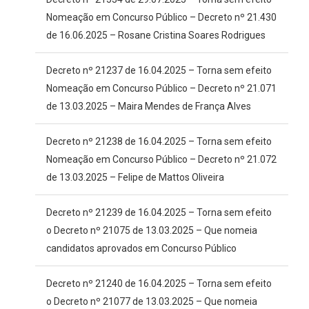
Nomeação em Concurso Público – Decreto nº 21.430
de 16.06.2025 – Rosane Cristina Soares Rodrigues
Decreto nº 21237 de 16.04.2025 – Torna sem efeito
Nomeação em Concurso Público – Decreto nº 21.071
de 13.03.2025 – Maira Mendes de França Alves
Decreto nº 21238 de 16.04.2025 – Torna sem efeito
Nomeação em Concurso Público – Decreto nº 21.072
de 13.03.2025 – Felipe de Mattos Oliveira
Decreto nº 21239 de 16.04.2025 – Torna sem efeito
o Decreto nº 21075 de 13.03.2025 – Que nomeia
candidatos aprovados em Concurso Público
Decreto nº 21240 de 16.04.2025 – Torna sem efeito
o Decreto nº 21077 de 13.03.2025 – Que nomeia