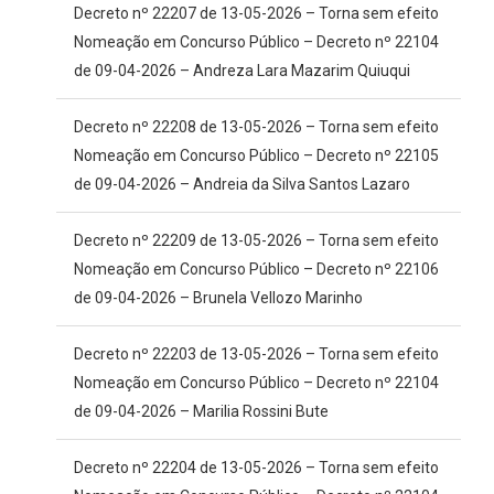
Decreto nº 22207 de 13-05-2026 – Torna sem efeito
Nomeação em Concurso Público – Decreto nº 22104
de 09-04-2026 – Andreza Lara Mazarim Quiuqui
Decreto nº 22208 de 13-05-2026 – Torna sem efeito
Nomeação em Concurso Público – Decreto nº 22105
de 09-04-2026 – Andreia da Silva Santos Lazaro
Decreto nº 22209 de 13-05-2026 – Torna sem efeito
Nomeação em Concurso Público – Decreto nº 22106
de 09-04-2026 – Brunela Vellozo Marinho
Decreto nº 22203 de 13-05-2026 – Torna sem efeito
Nomeação em Concurso Público – Decreto nº 22104
de 09-04-2026 – Marilia Rossini Bute
Decreto nº 22204 de 13-05-2026 – Torna sem efeito