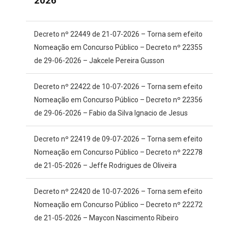
2026
Decreto nº 22449 de 21-07-2026 – Torna sem efeito
Nomeação em Concurso Público – Decreto nº 22355
de 29-06-2026 – Jakcele Pereira Gusson
Decreto nº 22422 de 10-07-2026 – Torna sem efeito
Nomeação em Concurso Público – Decreto nº 22356
de 29-06-2026 – Fabio da Silva Ignacio de Jesus
Decreto nº 22419 de 09-07-2026 – Torna sem efeito
Nomeação em Concurso Público – Decreto nº 22278
de 21-05-2026 – Jeffe Rodrigues de Oliveira
Decreto nº 22420 de 10-07-2026 – Torna sem efeito
Nomeação em Concurso Público – Decreto nº 22272
de 21-05-2026 – Maycon Nascimento Ribeiro