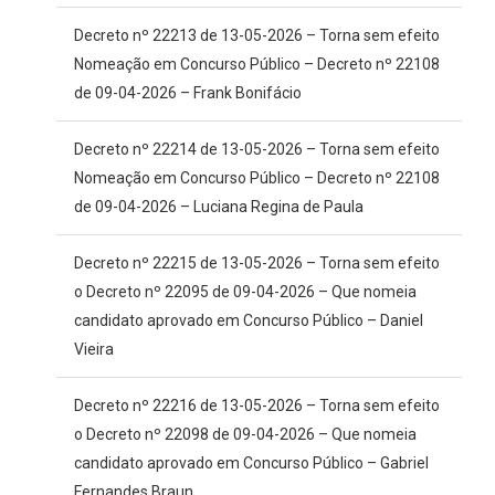
Decreto nº 22213 de 13-05-2026 – Torna sem efeito
Nomeação em Concurso Público – Decreto nº 22108
de 09-04-2026 – Frank Bonifácio
Decreto nº 22214 de 13-05-2026 – Torna sem efeito
Nomeação em Concurso Público – Decreto nº 22108
de 09-04-2026 – Luciana Regina de Paula
Decreto nº 22215 de 13-05-2026 – Torna sem efeito
o Decreto nº 22095 de 09-04-2026 – Que nomeia
candidato aprovado em Concurso Público – Daniel
Vieira
Decreto nº 22216 de 13-05-2026 – Torna sem efeito
o Decreto nº 22098 de 09-04-2026 – Que nomeia
candidato aprovado em Concurso Público – Gabriel
Fernandes Braun