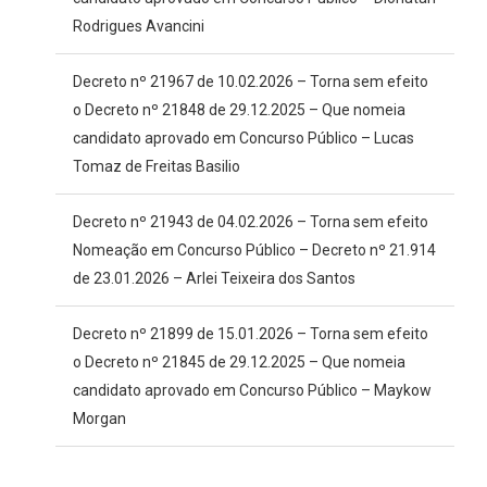
Rodrigues Avancini
Decreto nº 21967 de 10.02.2026 – Torna sem efeito
o Decreto nº 21848 de 29.12.2025 – Que nomeia
candidato aprovado em Concurso Público – Lucas
Tomaz de Freitas Basilio
Decreto nº 21943 de 04.02.2026 – Torna sem efeito
Nomeação em Concurso Público – Decreto nº 21.914
de 23.01.2026 – Arlei Teixeira dos Santos
Decreto nº 21899 de 15.01.2026 – Torna sem efeito
o Decreto nº 21845 de 29.12.2025 – Que nomeia
candidato aprovado em Concurso Público – Maykow
Morgan