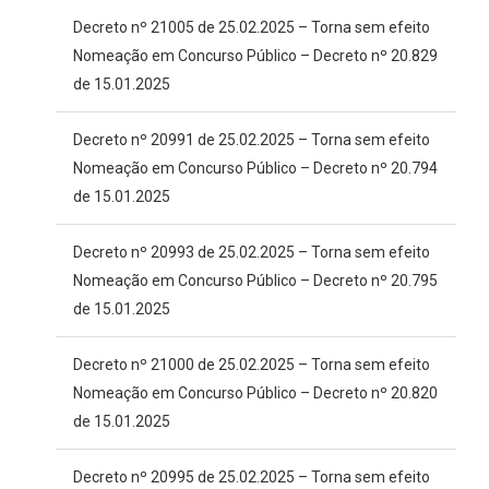
Decreto nº 21005 de 25.02.2025 – Torna sem efeito
Nomeação em Concurso Público – Decreto nº 20.829
de 15.01.2025
Decreto nº 20991 de 25.02.2025 – Torna sem efeito
Nomeação em Concurso Público – Decreto nº 20.794
de 15.01.2025
Decreto nº 20993 de 25.02.2025 – Torna sem efeito
Nomeação em Concurso Público – Decreto nº 20.795
de 15.01.2025
Decreto nº 21000 de 25.02.2025 – Torna sem efeito
Nomeação em Concurso Público – Decreto nº 20.820
de 15.01.2025
Decreto nº 20995 de 25.02.2025 – Torna sem efeito