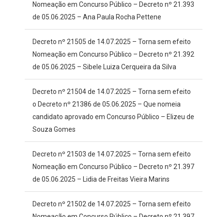
Nomeação em Concurso Público – Decreto nº 21.393
de 05.06.2025 – Ana Paula Rocha Pettene
Decreto nº 21505 de 14.07.2025 – Torna sem efeito
Nomeação em Concurso Público – Decreto nº 21.392
de 05.06.2025 – Sibele Luiza Cerqueira da Silva
Decreto nº 21504 de 14.07.2025 – Torna sem efeito
o Decreto nº 21386 de 05.06.2025 – Que nomeia
candidato aprovado em Concurso Público – Elizeu de
Souza Gomes
Decreto nº 21503 de 14.07.2025 – Torna sem efeito
Nomeação em Concurso Público – Decreto nº 21.397
de 05.06.2025 – Lidia de Freitas Vieira Marins
Decreto nº 21502 de 14.07.2025 – Torna sem efeito
Nomeação em Concurso Público – Decreto nº 21.397