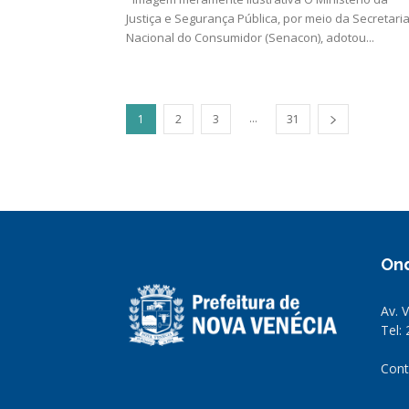
Justiça e Segurança Pública, por meio da Secretari
Nacional do Consumidor (Senacon), adotou...
...
1
2
3
31
On
Av. 
Tel:
Cont