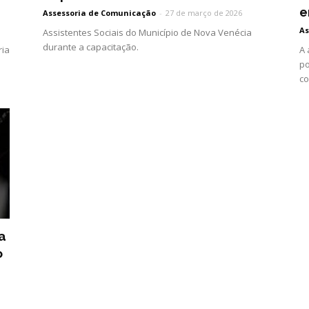
e
Assessoria de Comunicação
-
27 de março de 2026
As
Assistentes Sociais do Município de Nova Venécia
durante a capacitação.
ria
A 
po
co
a
o