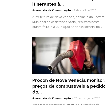
itinerantes à...
Assessoria de Comunicação
-
8 de abril de 2026
A Prefeitura de Nova Venécia, por meio da Secreta
Municipal de Assistência Social, realizará nesta
quinta-feira, dia 09, a Ação Socioassistencial no...
Procon de Nova Venécia monitor
preços de combustíveis a pedid
do...
Assessoria de Comunicação
-
12 de março de 2026
*imagem meramente ilustrativa O Ministério da