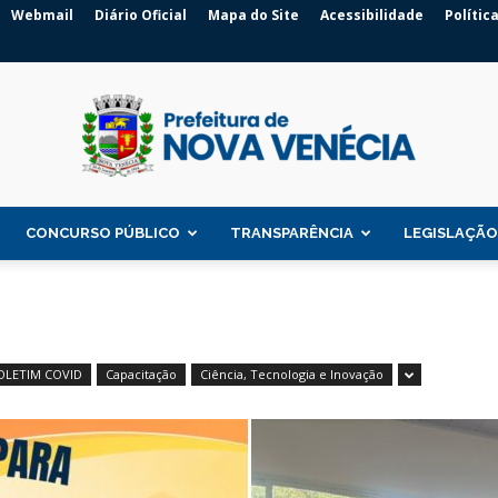
Webmail
Diário Oficial
Mapa do Site
Acessibilidade
Polític
CONCURSO PÚBLICO
TRANSPARÊNCIA
LEGISLAÇÃO
Prefeitura
OLETIM COVID
Capacitação
Ciência, Tecnologia e Inovação
de