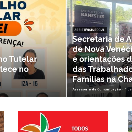
Nova
ASSISTÊNCIA SOCIAL
Secretaria de A
de Nova Venéci
Venécia
ho Tutelar
e orientações 
tece no
das Trabalhado
Famílias na Ch
Assessoria de Comunicação
-
1 de