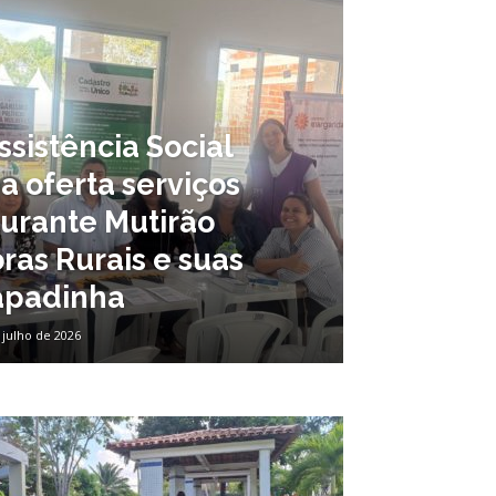
ssistência Social
a oferta serviços
durante Mutirão
ras Rurais e suas
apadinha
 julho de 2026