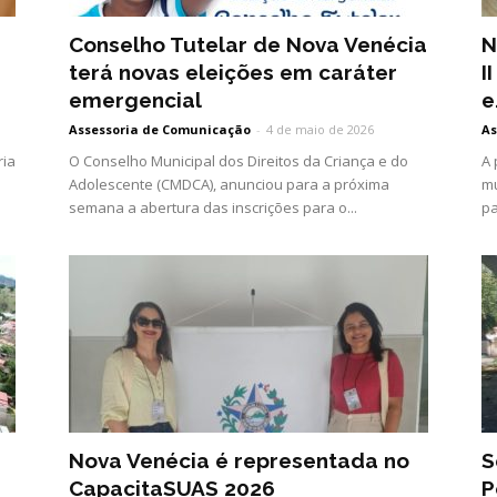
Conselho Tutelar de Nova Venécia
N
terá novas eleições em caráter
I
emergencial
e.
Assessoria de Comunicação
-
4 de maio de 2026
As
ria
O Conselho Municipal dos Direitos da Criança e do
A 
Adolescente (CMDCA), anunciou para a próxima
mu
semana a abertura das inscrições para o...
pa
Nova Venécia é representada no
S
CapacitaSUAS 2026
P