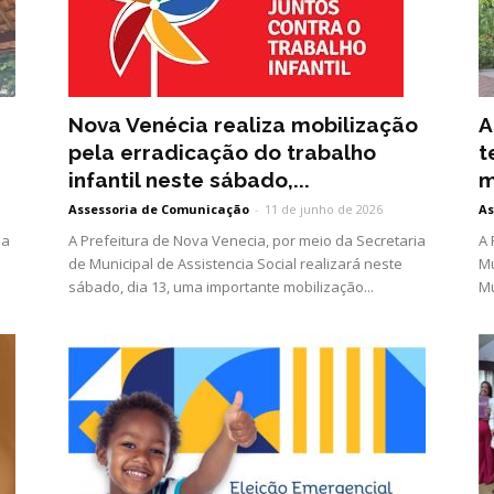
Nova Venécia realiza mobilização
A
pela erradicação do trabalho
t
infantil neste sábado,...
m
Assessoria de Comunicação
-
11 de junho de 2026
As
da
A Prefeitura de Nova Venecia, por meio da Secretaria
A 
de Municipal de Assistencia Social realizará neste
Mu
sábado, dia 13, uma importante mobilização...
Mu