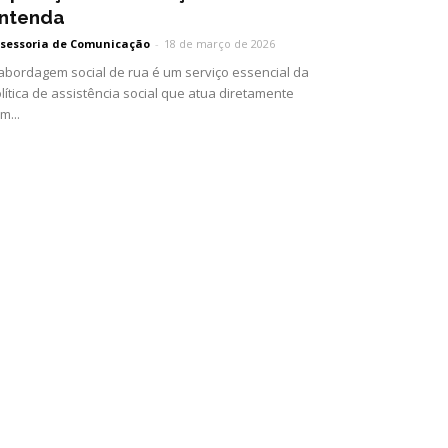
ntenda
sessoria de Comunicação
-
18 de março de 2026
abordagem social de rua é um serviço essencial da
lítica de assistência social que atua diretamente
m...