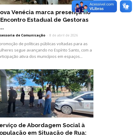
ova Venécia marca presença no
I Encontro Estadual de Gestoras
..
sessoria de Comunicação
-
8 de abril de 2026
promoção de políticas públicas voltadas para as
lheres segue avançando no Espírito Santo, com a
rticipação ativa dos municípios em espaços...
erviço de Abordagem Social à
opulação em Situação de Rua: