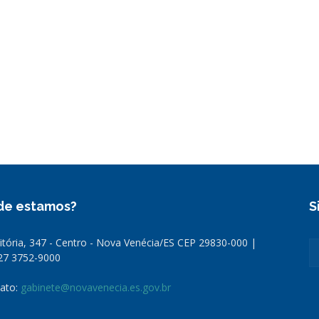
a
de estamos?
S
Vitória, 347 - Centro - Nova Venécia/ES CEP 29830-000 |
 27 3752-9000
ato:
gabinete@novavenecia.es.gov.br