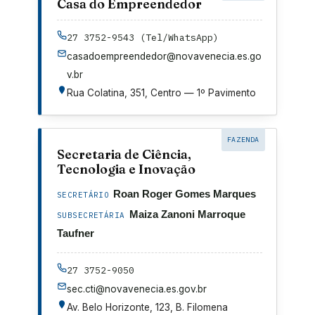
Casa do Empreendedor
27 3752-9543 (Tel/WhatsApp)
casadoempreendedor@novavenecia.es.go
v.br
Rua Colatina, 351, Centro — 1º Pavimento
FAZENDA
Secretaria de Ciência,
Tecnologia e Inovação
Roan Roger Gomes Marques
SECRETÁRIO
Maiza Zanoni Marroque
SUBSECRETÁRIA
Taufner
27 3752-9050
sec.cti@novavenecia.es.gov.br
Av. Belo Horizonte, 123, B. Filomena