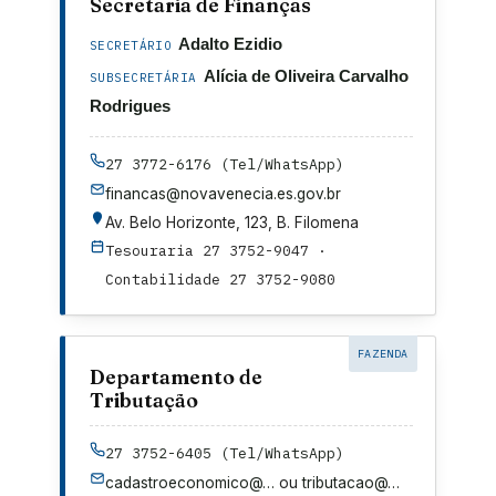
Secretaria de Finanças
Adalto Ezidio
SECRETÁRIO
Alícia de Oliveira Carvalho
SUBSECRETÁRIA
Rodrigues
27 3772-6176 (Tel/WhatsApp)
financas@novavenecia.es.gov.br
Av. Belo Horizonte, 123, B. Filomena
Tesouraria 27 3752-9047 ·
Contabilidade 27 3752-9080
FAZENDA
Departamento de
Tributação
27 3752-6405 (Tel/WhatsApp)
cadastroeconomico@…
ou
tributacao@…