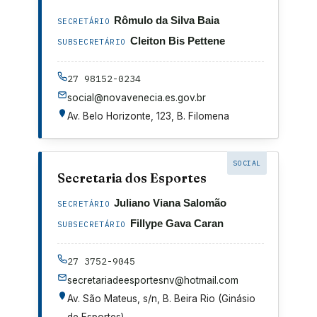
Rômulo da Silva Baia
SECRETÁRIO
Cleiton Bis Pettene
SUBSECRETÁRIO
27 98152-0234
social@novavenecia.es.gov.br
Av. Belo Horizonte, 123, B. Filomena
SOCIAL
Secretaria dos Esportes
Juliano Viana Salomão
SECRETÁRIO
Fillype Gava Caran
SUBSECRETÁRIO
27 3752-9045
secretariadeesportesnv@hotmail.com
Av. São Mateus, s/n, B. Beira Rio (Ginásio