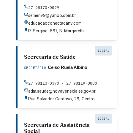
27 98170-0099
semenv9@yahoo.com.br
educacaoconectadanv.com
R. Sergipe, 667, B. Margareth
SOCIAL
Secretaria de Saúde
Celso Ruela Albino
SECRETÁRIO
27 98113-0370 / 27 98119-8880
adm.saude@novavenecia.es.gov.br
Rua Salvador Cardoso, 26, Centro
SOCIAL
Secretaria de Assistência
Social