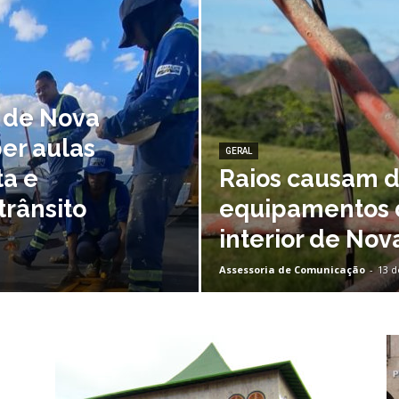
Nova
 de Nova
er aulas
Venécia
GERAL
ta e
Raios causam d
trânsito
equipamentos d
interior de Nov
Assessoria de Comunicação
-
13 d