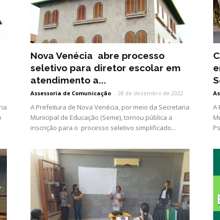
Nova Venécia abre processo
C
seletivo para diretor escolar em
e
atendimento a...
S
Assessoria de Comunicação
-
28 de dezembro de 2022
As
ria
A Prefeitura de Nova Venécia, por meio da Secretaria
A 
o
Municipal de Educação (Seme), tornou pública a
Mu
inscrição para o processo seletivo simplificado...
Ps