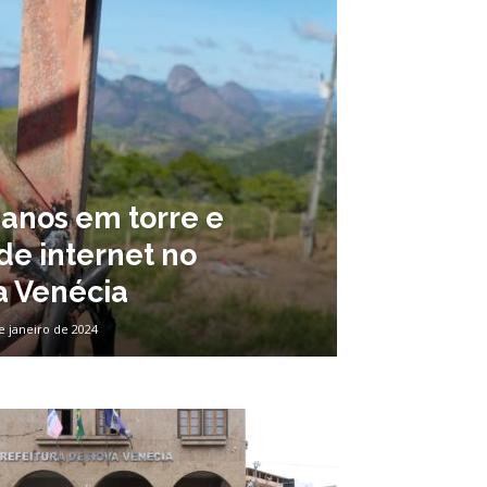
anos em torre e
e internet no
a Venécia
e janeiro de 2024