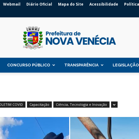
Webmail
Diário Oficial
Mapa do Site
Acessibilidade
Polític
CONCURSO PÚBLICO
TRANSPARÊNCIA
LEGISLAÇÃO
Prefeitura
OLETIM COVID
Capacitação
Ciência, Tecnologia e Inovação
de