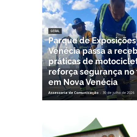
GERAL
Parque de Exposições
Venécia passa a receb
práticas de motocicle
reforça segurança no 
em Nova Venécia
Assessoria de Comunicação
-
30 de julho de 2026