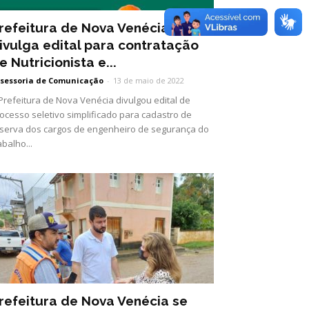
refeitura de Nova Venécia
ivulga edital para contratação
e Nutricionista e...
sessoria de Comunicação
-
13 de maio de 2022
Prefeitura de Nova Venécia divulgou edital de
ocesso seletivo simplificado para cadastro de
serva dos cargos de engenheiro de segurança do
abalho...
refeitura de Nova Venécia se