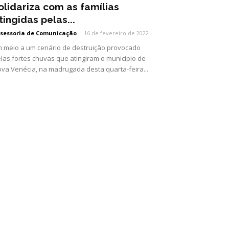
olidariza com as famílias
tingidas pelas...
sessoria de Comunicação
-
16 de fevereiro de 2022
 meio a um cenário de destruição provocado
las fortes chuvas que atingiram o município de
va Venécia, na madrugada desta quarta-feira...