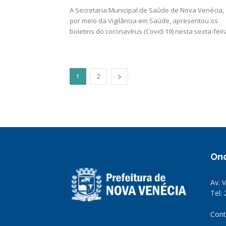
A Secretaria Municipal de Saúde de Nova Venécia,
por meio da Vigilância em Saúde, apresentou os
boletins do coronavírus (Covid-19) nesta sexta-feira
1
2
On
Av. 
Tel:
Cont