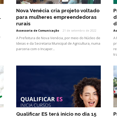
Nova Venécia cria projeto voltado
P
.
para mulheres empreendedoras
d
rurais
d
Assessoria de Comunicação
-
21 de setembro de 2022
As
e
A Prefeitura de Nova Venécia, por meio do Núcleo de
A 
Ideias e da Secretaria Municipal de Agricultura, numa
pr
parceria com o Incaper...
re
tr
Qualificar ES terá início no dia 15
P