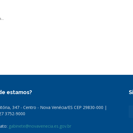
...
de estamos?
S
Vitória, 347 - Centro - Nova Venécia/ES CEP 29830-000 |
 27 3752-9000
ato:
gabinete@novavenecia.es.gov.br