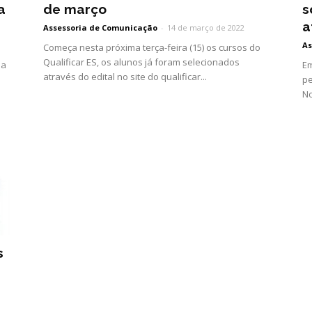
a
de março
s
a
Assessoria de Comunicação
-
14 de março de 2022
As
Começa nesta próxima terça-feira (15) os cursos do
Qualificar ES, os alunos já foram selecionados
da
Em
através do edital no site do qualificar...
pe
No
s