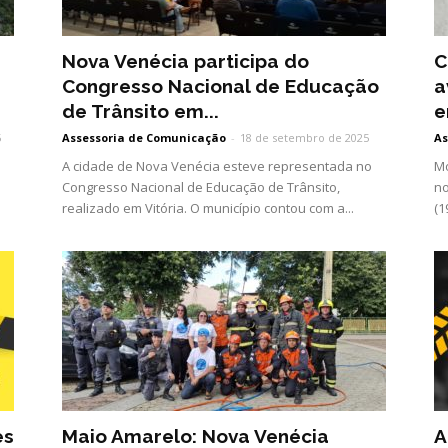
Nova Venécia participa do
C
Congresso Nacional de Educação
a
de Trânsito em...
e
5
Assessoria de Comunicação
-
18 de setembro de 2025
As
A cidade de Nova Venécia esteve representada no
Mo
Congresso Nacional de Educação de Trânsito,
no
realizado em Vitória. O município contou com a...
(1
es
Maio Amarelo: Nova Venécia
A