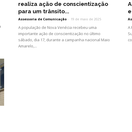
realiza ação de conscientização
A
para um trânsito...
e
Assessoria de Comunicação
-
19 de maio de 2025
As
a
A população de Nova Venécia recebeu uma
A 
importante ação de conscientização no último
Su
sábado, dia 17, durante a campanha nacional Maio
co
Amarelo,...