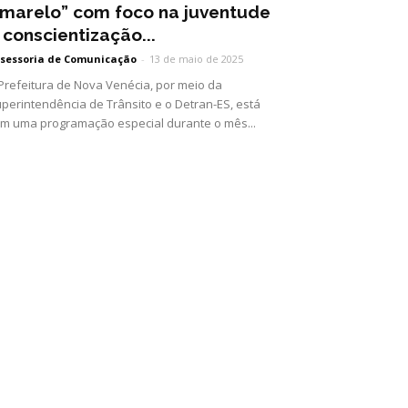
marelo” com foco na juventude
 conscientização...
sessoria de Comunicação
-
13 de maio de 2025
Prefeitura de Nova Venécia, por meio da
perintendência de Trânsito e o Detran-ES, está
m uma programação especial durante o mês...