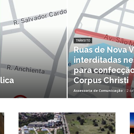
Nova
TRÂNSITO
Ruas de Nova V
Venécia
interditadas ne
para confecção
lica
Corpus Christi
Assessoria de Comunicação
-
2 de