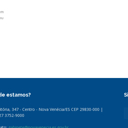
 em
ou
de estamos?
S
Vitória, 347 - Centro - Nova Venécia/ES CEP 29830-000 |
 27 3752-9000
ato:
gabinete@novavenecia.es.gov.br