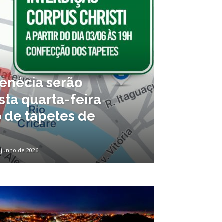
enécia serão
sta quarta-feira
 de tapetes de
 junho de 2026