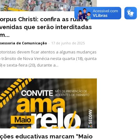
orpus Christi: confira as ruas e
venidas que serão interditadas
m...
sessoria de Comunicação
-
17 de junho de 2025
toristas devem ficar atentos a algumas mudanças
 trânsito de Nova Venécia nesta quarta (18), quinta
9) e sexta-feira (20), durante a...
ções educativas marcam “Maio