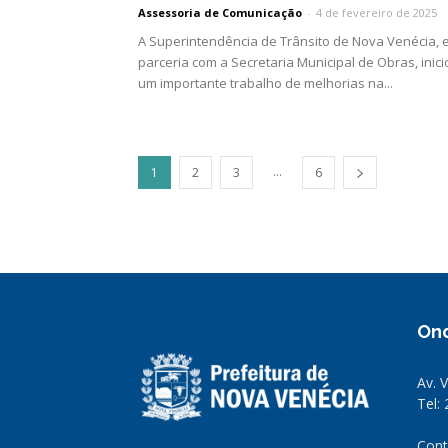
Assessoria de Comunicação
-
4 de fevereiro de 2025
A Superintendência de Trânsito de Nova Venécia,
parceria com a Secretaria Municipal de Obras, inici
um importante trabalho de melhorias na...
...
1
2
3
6
On
Av. 
Tel:
Cont