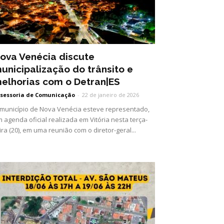
ova Venécia discute
unicipalização do trânsito e
elhorias com o Detran|ES
sessoria de Comunicação
-
22 de janeiro de 2026
município de Nova Venécia esteve representado,
 agenda oficial realizada em Vitória nesta terça-
ira (20), em uma reunião com o diretor-geral...