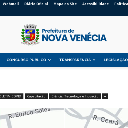
Webmail
Diário Oficial
Mapa do Site
Acessibilidade
Polític
CONCURSO PÚBLICO
TRANSPARÊNCIA
LEGISLAÇÃO
Prefeitura
OLETIM COVID
Capacitação
Ciência, Tecnologia e Inovação
de