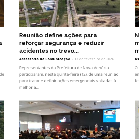
Reunião define ações para
N
a
reforçar segurança e reduzir
m
acidentes no trevo...
m
Assessoria de Comunicação
-
13 de fevereiro de 2026
As
Representantes da Prefeitura de Nova Venécia
O 
 de
participaram, nesta quinta-feira (12), de uma reunião
em
.
para tratar e definir ações emergenciais voltadas à
fe
melhoria...