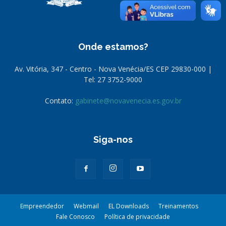
Onde estamos?
Av. Vitória, 347 - Centro - Nova Venécia/ES CEP 29830-000 |
Tel: 27 3752-9000
Contato:
gabinete@novavenecia.es.gov.br
Siga-nos
Empreendedor
Webmail
EL Downloads
Treinamentos
Fale Conosco
Política de privacidade