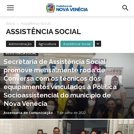
Início
Assistência Social
ASSISTÊNCIA SOCIAL
Administração
Agricultura
Assistência Social
ASSISTÊNCIA SOCIAL
Secretaria de Assistência Social
promove mensalmente roda de
Conversa com os técnicos dos
equipamentos vinculados à Política
Socioassistencial do município de
Nova Venécia
Assessoria de Comunicação
-
7 de julho de 2022