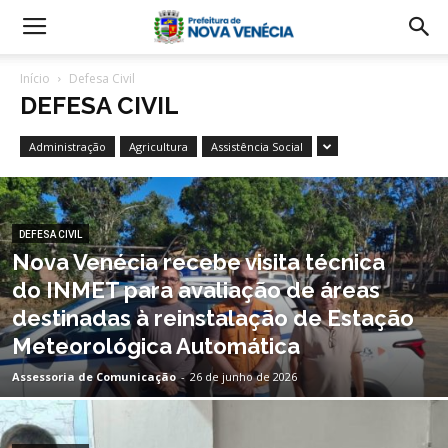
Início
Defesa Civil
DEFESA CIVIL
Administração
Agricultura
Assistência Social
DEFESA CIVIL
Nova Venécia recebe visita técnica
do INMET para avaliação de áreas
destinadas à reinstalação de Estação
Meteorológica Automática
Assessoria de Comunicação
-
26 de junho de 2026