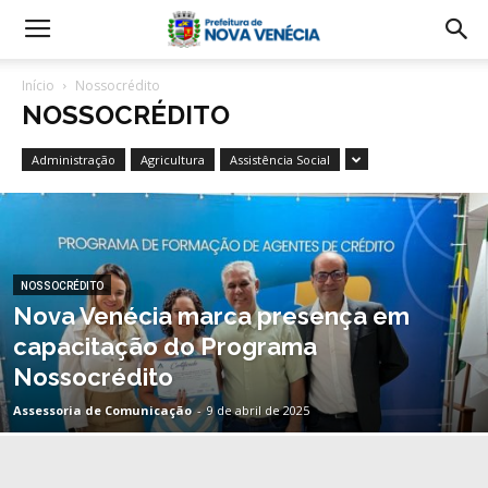
Início
Nossocrédito
NOSSOCRÉDITO
Administração
Agricultura
Assistência Social
NOSSOCRÉDITO
Nova Venécia marca presença em
capacitação do Programa
Nossocrédito
Assessoria de Comunicação
-
9 de abril de 2025