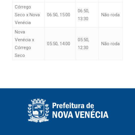
Córrego
06:50,
Seco x Nova
06:50, 15:00
Não roda
13:30
Venécia
Nova
Venécia x
05:50,
05:50, 14:00
Não roda
Córrego
12:30
Seco