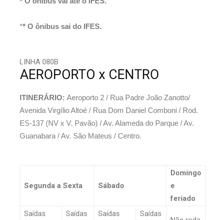
* O ônibus vai até o IFES.
*
* O ônibus sai do IFES.
LINHA 080B
AEROPORTO x CENTRO
ITINERÁRIO:
Aeroporto 2 / Rua Padre João Zanotto/
Avenida Virgílio Altoé / Rua Dom Daniel Comboni / Rod.
ES-137 (NV x V. Pavão) / Av. Alameda do Parque / Av.
Guanabara / Av. São Mateus / Centro.
Domingo
Segunda a Sexta
Sábado
e
feriado
Saídas
Saídas
Saídas
Saídas