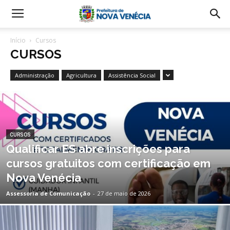
Início
Cursos
CURSOS
Administração
Agricultura
Assistência Social
CURSOS
Qualificar ES abre inscrições para
cursos gratuitos com certificação em
Nova Venécia
Assessoria de Comunicação
-
27 de maio de 2026