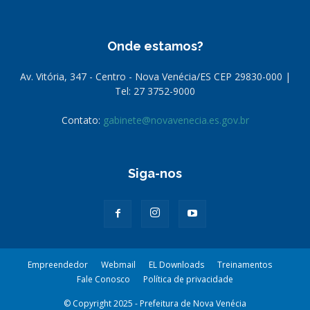
Onde estamos?
Av. Vitória, 347 - Centro - Nova Venécia/ES CEP 29830-000 |
Tel: 27 3752-9000
Contato:
gabinete@novavenecia.es.gov.br
Siga-nos
Empreendedor
Webmail
EL Downloads
Treinamentos
Fale Conosco
Política de privacidade
© Copyright 2025 - Prefeitura de Nova Venécia