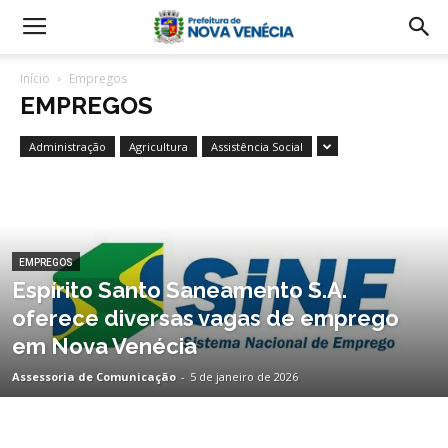
Início
Empregos
EMPREGOS
Administração
Agricultura
Assistência Social
EMPREGOS
Espírito Santo Saneamento S.A.
oferece diversas vagas de emprego
em Nova Venécia
Assessoria de Comunicação
-
5 de janeiro de 2026