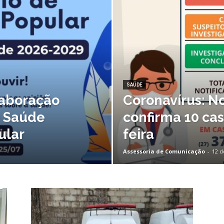
Nova
Venécia
SAÚDE
laboração
Coronavírus: N
e Saúde
confirma 10 cas
ular
feira
Assessoria de Comunicação
-
12 d