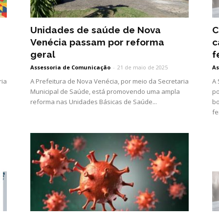
Unidades de saúde de Nova
C
Venécia passam por reforma
c
geral
f
Assessoria de Comunicação
-
21 de maio de 2025
As
ria
A Prefeitura de Nova Venécia, por meio da Secretaria
A 
Municipal de Saúde, está promovendo uma ampla
po
reforma nas Unidades Básicas de Saúde...
bo
fe