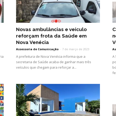
Novas ambulâncias e veículo
C
reforçam frota da Saúde em
n
Nova Venécia
V
Assessoria de Comunicação
-
7 de março de 2023
As
ria
A prefeitura de Nova Venécia informa que a
A 
secretaria de Saúde acaba de ganhar mais três
po
veículos que chegam para reforçar a...
bo
fe