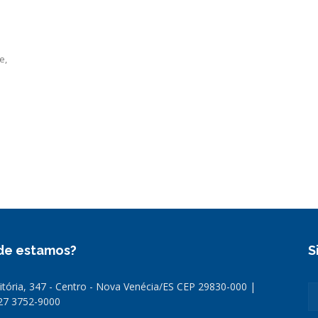
e,
de estamos?
S
Vitória, 347 - Centro - Nova Venécia/ES CEP 29830-000 |
 27 3752-9000