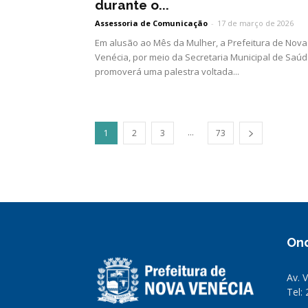
durante o...
Assessoria de Comunicação
-
17 de março de 2026
Em alusão ao Mês da Mulher, a Prefeitura de Nova
Venécia, por meio da Secretaria Municipal de Saúd
promoverá uma palestra voltada...
...
1
2
3
73
On
Av. 
Tel: