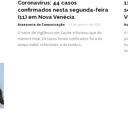
Coronavírus: 44 casos
1
confirmados nesta segunda-feira
s
(11) em Nova Venécia
V
Assessoria de Comunicação
-
11 de janeiro de 2021
As
O setor de Vigilância em Saúde informou que do
A 
número total, 24 casos foram notificados fora do
po
tempo hábil, referentes a dezembro...
bo
fe