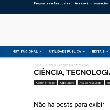
Perguntas e Respostas
Acesso à Informação
INSTITUCIONAL
UTILIDADE PÚBLICA
EDITAIS
Início
Ciência, Tecnologia e Inovação
CIÊNCIA, TECNOLOGI
Administração
Agricultura
Assistência Social
B
Não há posts para exibir