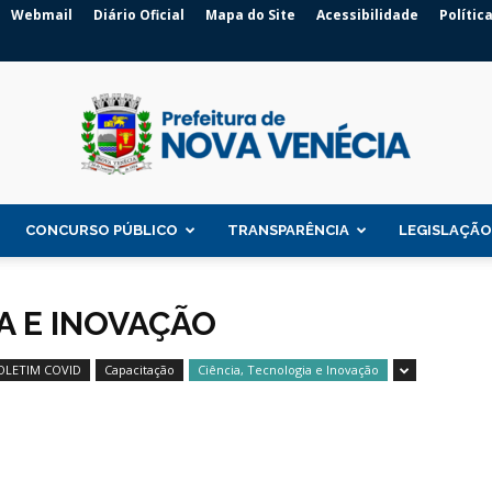
Webmail
Diário Oficial
Mapa do Site
Acessibilidade
Polític
CONCURSO PÚBLICO
TRANSPARÊNCIA
LEGISLAÇÃO
Prefeitura
A E INOVAÇÃO
OLETIM COVID
Capacitação
Ciência, Tecnologia e Inovação
de