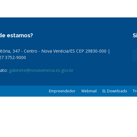
Nova
de estamos?
S
Vitória, 347 - Centro - Nova Venécia/ES CEP 29830-000 |
Venécia
 27 3752-9000
ato:
gabinete@novavenecia.es.gov.br
Empreendedor
Webmail
EL Downloads
Tr