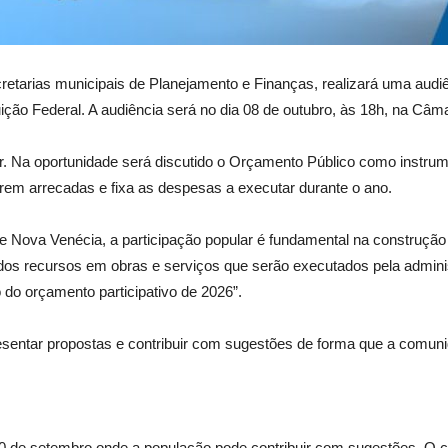
retarias municipais de Planejamento e Finanças, realizará uma audiê
uição Federal. A audiência será no dia 08 de outubro, às 18h, na Câm
ar. Na oportunidade será discutido o Orçamento Público como instrum
erem arrecadas e fixa as despesas a executar durante o ano.
e Nova Venécia, a participação popular é fundamental na construção
o dos recursos em obras e serviços que serão executados pela admin
do orçamento participativo de 2026”.
sentar propostas e contribuir com sugestões de forma que a comunid
 30 de setembro onde a população pode contribuir com sugestões. O 