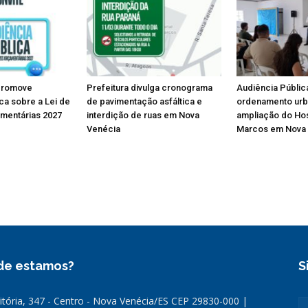
promove
Prefeitura divulga cronograma
Audiência Públic
ca sobre a Lei de
de pavimentação asfáltica e
ordenamento urb
amentárias 2027
interdição de ruas em Nova
ampliação do Hos
Venécia
Marcos em Nova
de estamos?
S
Vitória, 347 - Centro - Nova Venécia/ES CEP 29830-000 |