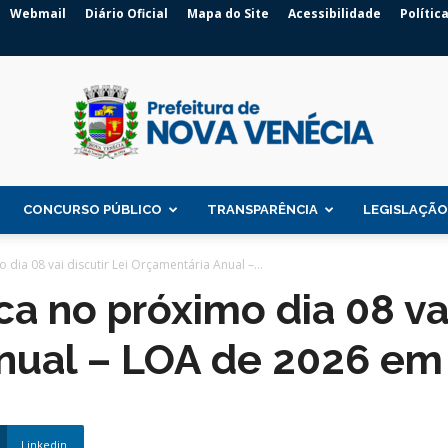
Webmail
Diário Oficial
Mapa do Site
Acessibilidade
Polític
CONCURSO PÚBLICO
TRANSPARÊNCIA
LEGISLAÇÃO
Prefeitura
dia 08 vai discutir Lei Orçamentária Anual –...
a no próximo dia 08 vai
nual – LOA de 2026 em
de
Linkedin