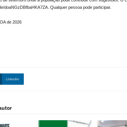
s.gle/doaNGzDBfbaHKA7ZA. Qualquer pessoa pode participar.
 LOA de 2026
Linkedin
autor