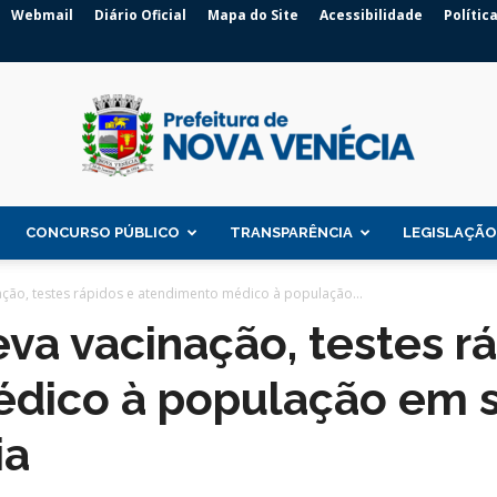
Webmail
Diário Oficial
Mapa do Site
Acessibilidade
Polític
CONCURSO PÚBLICO
TRANSPARÊNCIA
LEGISLAÇÃO
Prefeitura
ção, testes rápidos e atendimento médico à população...
va vacinação, testes r
dico à população em s
de
ia