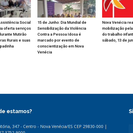
ssistência Social
15 de Junho: Dia Mundial de
Nova Venécia rea
a oferta serviços
Sensibilização da Violência
mobilização pela
durante Mutirão
Contra a Pessoa Idosa é
do trabalho infant
ras Rurais e suas
marcado por evento de
sábado, 13 de ju
apadinha
conscientização em Nova
Venécia
de estamos?
S
Vitória, 347 - Centro - Nova Venécia/ES CEP 29830-000 |
 27 3752-9000