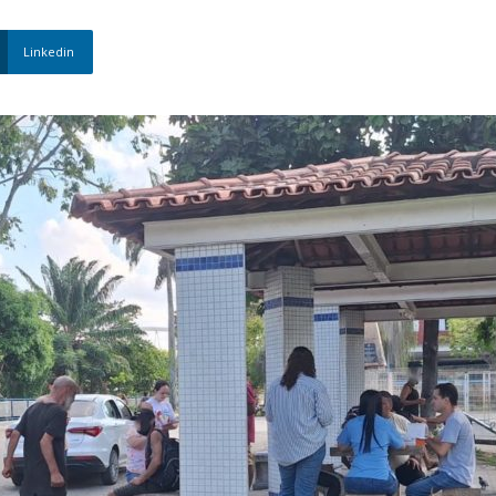
Nova
Linkedin
Venécia