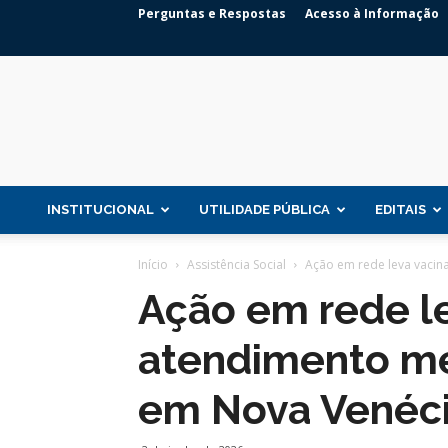
Perguntas e Respostas
Acesso à Informação
INSTITUCIONAL
UTILIDADE PÚBLICA
EDITAIS
Início
Assistência Social
Ação em rede leva vacina
Ação em rede le
atendimento mé
em Nova Venéc