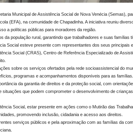
etaria Municipal de Assistência Social de Nova Venécia (Semas), pa
ícola (EFA), na comunidade de Chapadinha. A iniciativa reuniu divers
so a políticas públicas para moradores da região.
s da população rural, garantindo que trabalhadores e suas famílias
ncia Social esteve presente com representantes dos seus principais
tência Social (CRAS), Centro de Referência Especializado de Assis
to.
ações sobre os serviços ofertados pela rede socioassistencial do m
ícios, programas e acompanhamentos disponíveis para as famílias
rtância da garantia de direitos e da proteção social, com orientações
de situações que podem comprometer o desenvolvimento de crianças 
tência Social, estar presente em ações como o Mutirão das Trabalha
nidades, promovendo inclusão, cidadania e acesso aos direitos.
ferentes serviços públicos e pela aproximação com as famílias da co
ciana.