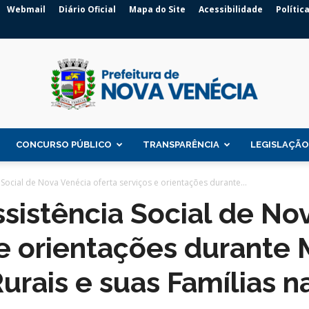
Webmail
Diário Oficial
Mapa do Site
Acessibilidade
Polític
CONCURSO PÚBLICO
TRANSPARÊNCIA
LEGISLAÇÃO
Prefeitura
 Social de Nova Venécia oferta serviços e orientações durante...
ssistência Social de No
 e orientações durante 
de
urais e suas Famílias 