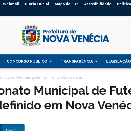
Webmail
Diário Oficial
Mapa do Site
Acessibilidade
Polític
CONCURSO PÚBLICO
TRANSPARÊNCIA
LEGISLAÇÃO
Prefeitura
 Futebol Veterano já tem confronto definido em...
nato Municipal de Fute
definido em Nova Venéc
de
Linkedin