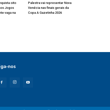
quista oito
Palestra vai representar Nova
 nos Jogos
Venécia nas finais gerais da
nte vaga na
Copa A Gazetinha 2026
iga-nos