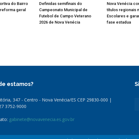
rtiva do Bairro
Definidas semifinais do
Nova Venécia con
reforma geral
Campeonato Municipal de
títulos regionais
Futebol de Campo Veterano
Escolares e gara
2026 de Nova Venécia
fase estadua
de estamos?
S
Vitória, 347 - Centro - Nova Venécia/ES CEP 29830-000 |
 27 3752-9000
ato:
gabinete@novavenecia.es.gov.br