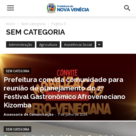
Início
Sem categoria
Página 3
SEM CATEGORIA
Administração
Agricultura
Assistência Social
SEM CATEGORIA
Prefeitura convida comunidade para
reunião de planejamento do 2º
Festival Gastronômico Afroveneciano
Kizomba
Assessoria de Comunicação
-
7 de julho de 2026
SEM CATEGORIA