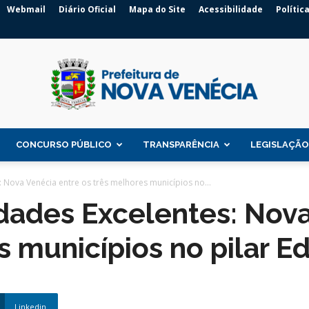
Webmail
Diário Oficial
Mapa do Site
Acessibilidade
Polític
CONCURSO PÚBLICO
TRANSPARÊNCIA
LEGISLAÇÃO
Prefeitura
 Nova Venécia entre os três melhores municípios no...
dades Excelentes: Nova
s municípios no pilar 
de
Linkedin