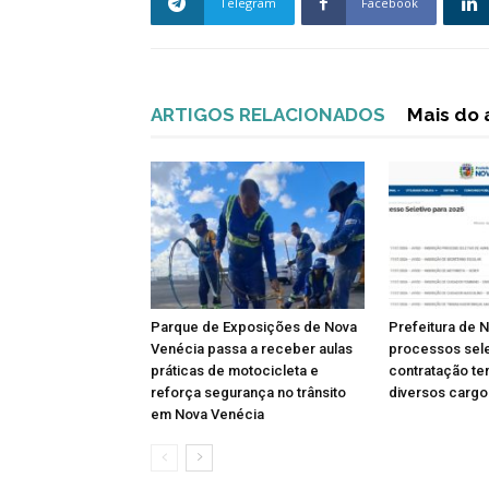
Telegram
Facebook
ARTIGOS RELACIONADOS
Mais do 
Parque de Exposições de Nova
Prefeitura de 
Venécia passa a receber aulas
processos sele
práticas de motocicleta e
contratação te
reforça segurança no trânsito
diversos cargo
em Nova Venécia