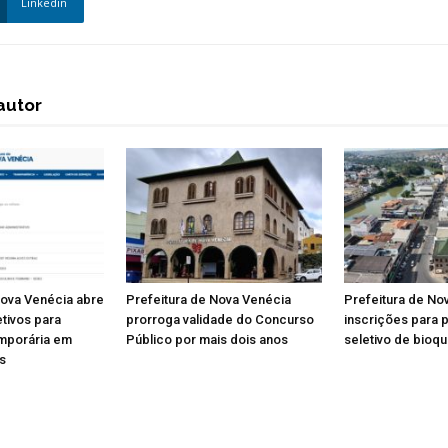
Linkedin
autor
Nova Venécia abre
Prefeitura de Nova Venécia
Prefeitura de No
tivos para
prorroga validade do Concurso
inscrições para 
mporária em
Público por mais dois anos
seletivo de bioq
s