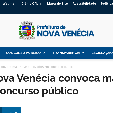
Webmail
Diário Oficial
Mapa do Site
Acessibilidade
Polític
CONCURSO PÚBLICO
TRANSPARÊNCIA
LEGISLAÇÃO
Prefeitura
a convoca mais nove aprovados em concurso público
Nova Venécia convoca m
oncurso público
de
Linkedin