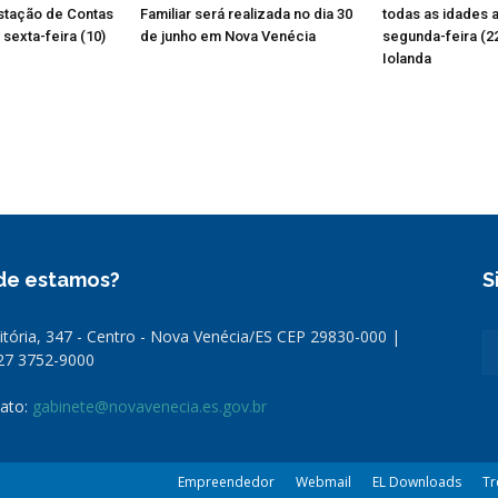
stação de Contas
Familiar será realizada no dia 30
todas as idades 
sexta-feira (10)
de junho em Nova Venécia
segunda-feira (2
Iolanda
de estamos?
S
Vitória, 347 - Centro - Nova Venécia/ES CEP 29830-000 |
 27 3752-9000
ato:
gabinete@novavenecia.es.gov.br
Empreendedor
Webmail
EL Downloads
Tr