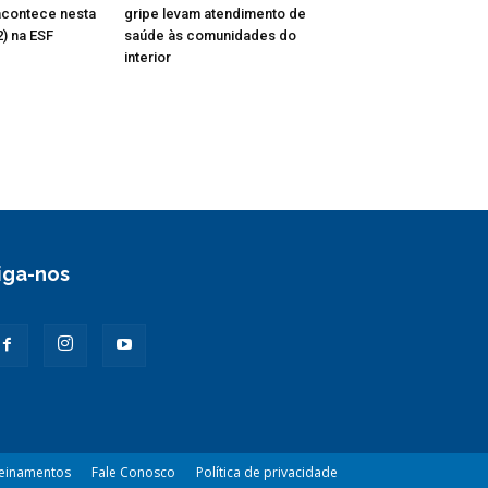
acontece nesta
gripe levam atendimento de
2) na ESF
saúde às comunidades do
interior
iga-nos
einamentos
Fale Conosco
Política de privacidade