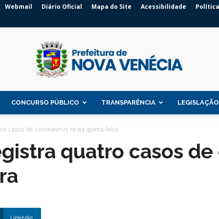
Webmail
Diário Oficial
Mapa do Site
Acessibilidade
Polític
CONCURSO PÚBLICO
TRANSPARÊNCIA
LEGISLAÇÃO
Prefeitura
ro casos de coronavírus nesta quinta-feira
gistra quatro casos de
ra
de
Linkedin