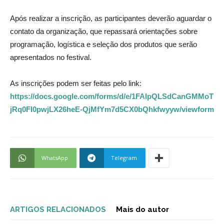
Após realizar a inscrição, as participantes deverão aguardar o
contato da organização, que repassará orientações sobre
programação, logística e seleção dos produtos que serão
apresentados no festival.
As inscrições podem ser feitas pelo link:
https://docs.google.com/forms/d/e/1FAIpQLSdCanGMMoT
jRq0FI0pwjLX26heE-QjMfYm7d5CX0bQhkfwyyw/viewform
WhatsApp
Telegram
ARTIGOS RELACIONADOS
Mais do autor