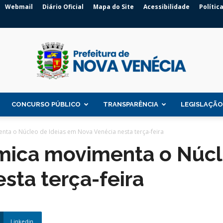
Webmail
Diário Oficial
Mapa do Site
Acessibilidade
Polític
CONCURSO PÚBLICO
TRANSPARÊNCIA
LEGISLAÇÃO
Prefeitura
ta o Núcleo de Ideias em Nova Venécia nesta terça-feira
mica movimenta o Núcl
sta terça-feira
de
Linkedin