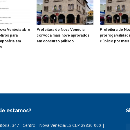
Nova Venécia abre
Prefeitura de Nova Venécia
Prefeitura de No
tivos para
convoca mais nove aprovados
prorroga validad
mporária em
em concurso público
Público por mais
s
de estamos?
S
Vitória, 347 - Centro - Nova Venécia/ES CEP 29830-000 |