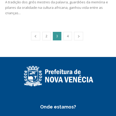
A tradição dos griôs mestres da palavra, guardiões da memória e
pilares da oralidade na cultura africana, ganhou vida entre as
crianças...
2
3
4
Onde estamos?