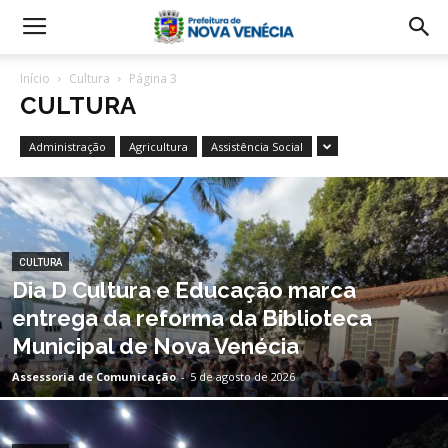
Início
Cultura
Página 3
CULTURA
Administração
Agricultura
Assistência Social
CULTURA
Dia D Cultura e Educação marca
entrega da reforma da Biblioteca
Municipal de Nova Venécia
Assessoria de Comunicação
-
5 de agosto de 2026