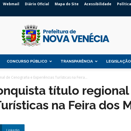
Webmail
Diário Oficial
Mapa do Site
Acessibilidade
Polític
CONCURSO PÚBLICO
TRANSPARÊNCIA
LEGISLAÇÃO
Prefeitura
al de Cenografia e Experiências Turísticas na Feira...
nquista título regional
urísticas na Feira dos 
de
Linkedin