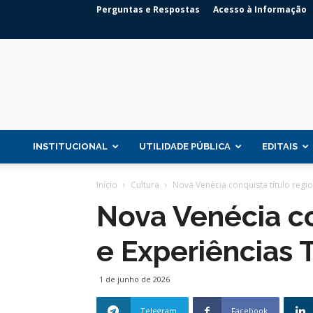
Perguntas e Respostas
Acesso à Informação
INSTITUCIONAL
UTILIDADE PÚBLICA
EDITAIS
Início
Cultura
Nova Venécia conquista título region
Nova Venécia co
e Experiências T
1 de junho de 2026
Telegram
Facebook