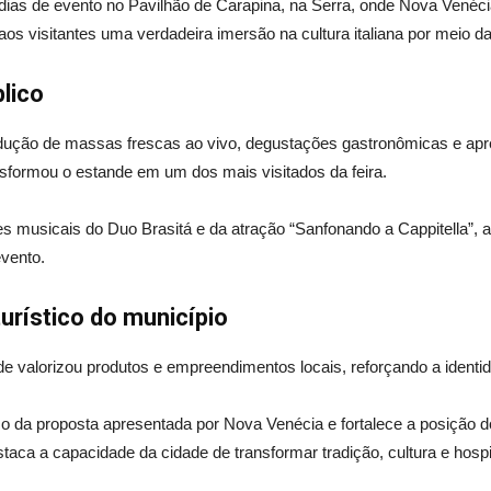
dias de evento no Pavilhão de Carapina, na Serra, onde Nova Venéc
 aos visitantes uma verdadeira imersão na cultura italiana por meio d
lico
dução de massas frescas ao vivo, degustações gastronômicas e apre
ransformou o estande em um dos mais visitados da feira.
musicais do Duo Brasitá e da atração “Sanfonando a Cappitella”, al
evento.
urístico do município
nde valorizou produtos e empreendimentos locais, reforçando a identi
sso da proposta apresentada por Nova Venécia e fortalece a posição d
taca a capacidade da cidade de transformar tradição, cultura e hosp