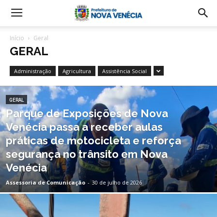
Início
Geral
GERAL
Administração
Agricultura
Assistência Social
GERAL
Parque de Exposições de Nova
Venécia passa a receber aulas
práticas de motocicleta e reforça
segurança no trânsito em Nova
Venécia
Assessoria de Comunicação
-
30 de julho de 2026