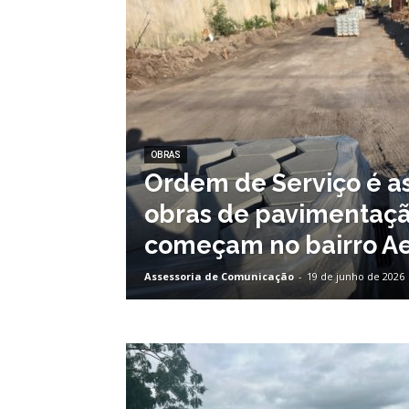
OBRAS
Ordem de Serviço é a
obras de pavimentaçã
começam no bairro A
Assessoria de Comunicação
-
19 de junho de 2026