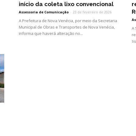
início da coleta lixo convencional
r
R
Assessoria de Comunicação
-
23 de fevereiro de 2026
As
A Prefeitura de Nova Venécia, por meio da Secretaria
Municipal de Obras e Transportes de Nova Venécia,
A 
informa que haverá alteração no...
re
.
su