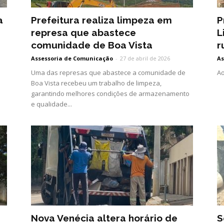
a
Prefeitura realiza limpeza em
P
represa que abastece
L
comunidade de Boa Vista
r
Assessoria de Comunicação
-
27 de abril de 2026
As
Uma das represas que abastece a comunidade de
Ao
Boa Vista recebeu um trabalho de limpeza,
garantindo melhores condições de armazenamento
e qualidade...
Nova Venécia altera horário de
S