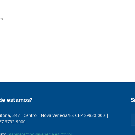
co
de estamos?
S
Vitória, 347 - Centro - Nova Venécia/ES CEP 29830-000 |
 27 3752-9000
ato:
gabinete@novavenecia.es.gov.br