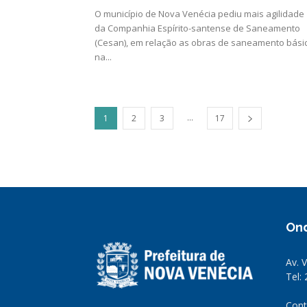
O município de Nova Venécia pediu mais agilidade
da Companhia Espírito-santense de Saneamento
(Cesan), em relação as obras de saneamento bási
na...
...
1
2
3
17
On
Av. 
Tel:
Cont