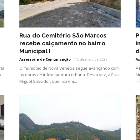
e
Rua do Cemitério São Marcos
P
recebe calçamento no bairro
i
Municipal I
d
Assessoria de Comunicação
-
12 de maio de 2026
As
ria
O município de Nova Venécia segue avançando com
A 
o
as obras de infraestrutura urbana. Desta vez, a Rua
Mu
Miguel Salvador, que fica em...
li