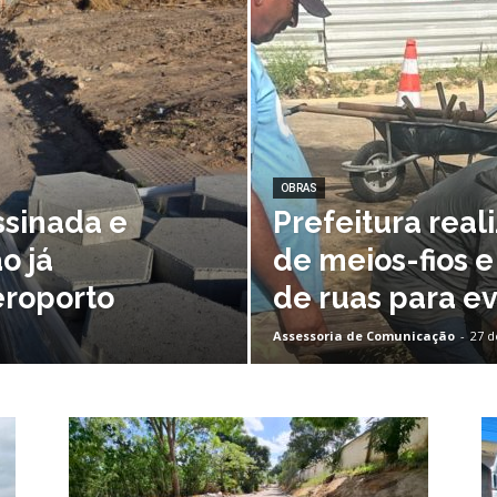
Nova
Venécia
OBRAS
ssinada e
Prefeitura rea
o já
de meios-fios 
eroporto
de ruas para e
Assessoria de Comunicação
-
27 d