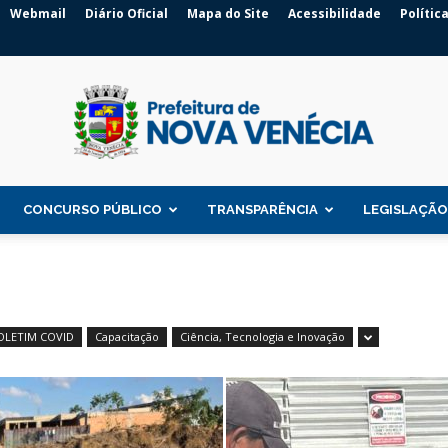
Webmail
Diário Oficial
Mapa do Site
Acessibilidade
Polític
CONCURSO PÚBLICO
TRANSPARÊNCIA
LEGISLAÇÃO
Prefeitura
OLETIM COVID
Capacitação
Ciência, Tecnologia e Inovação
de