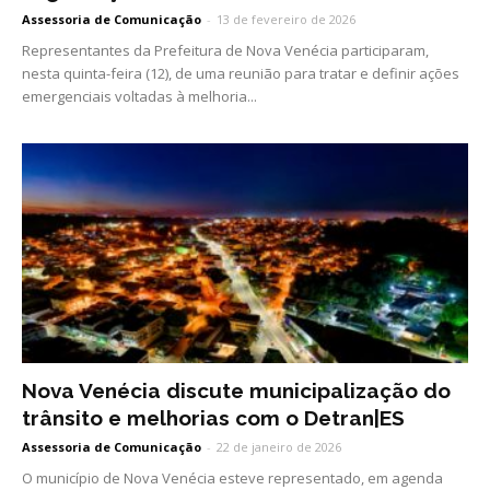
Assessoria de Comunicação
-
13 de fevereiro de 2026
Representantes da Prefeitura de Nova Venécia participaram,
nesta quinta-feira (12), de uma reunião para tratar e definir ações
emergenciais voltadas à melhoria...
Nova Venécia discute municipalização do
trânsito e melhorias com o Detran|ES
Assessoria de Comunicação
-
22 de janeiro de 2026
O município de Nova Venécia esteve representado, em agenda