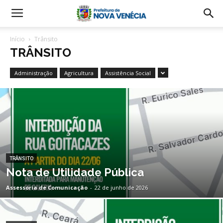
Início
Trânsito
TRÂNSITO
Administração
Agricultura
Assistência Social
TRÂNSITO
Nota de Utilidade Pública
Assessoria de Comunicação
-
22 de junho de 2026