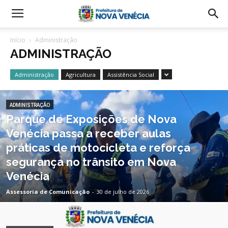
Início
Administração
ADMINISTRAÇÃO
Administração
Agricultura
Assistência Social
ADMINISTRAÇÃO
Parque de Exposições de Nova
Venécia passa a receber aulas
práticas de motocicleta e reforça
segurança no trânsito em Nova
Venécia
Assessoria de Comunicação
-
30 de julho de 2026