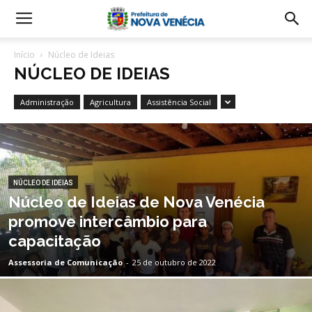
Início
Núcleo de Ideias
NÚCLEO DE IDEIAS
Administração
Agricultura
Assistência Social
NÚCLEO DE IDEIAS
Núcleo de Ideias de Nova Venécia
promove intercâmbio para
capacitação
Assessoria de Comunicação
-
25 de outubro de 2022