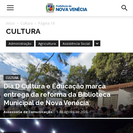
Início
Cultura
Página 16
CULTURA
Administração
Agricultura
Assistência Social
CULTURA
Dia D Cultura e Educação marca
entrega da reforma da Biblioteca
Municipal de Nova Venécia
Assessoria de Comunicação
-
5 de agosto de 2026