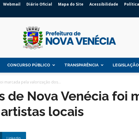
Webmail
Diário Oficial
Mapa do Site
Acessibilidade
Polític
CONCURSO PÚBLICO
TRANSPARÊNCIA
LEGISLAÇÃO
Prefeitura
oi marcada pela valorização dos...
s de Nova Venécia foi 
artistas locais
de
Linkedin