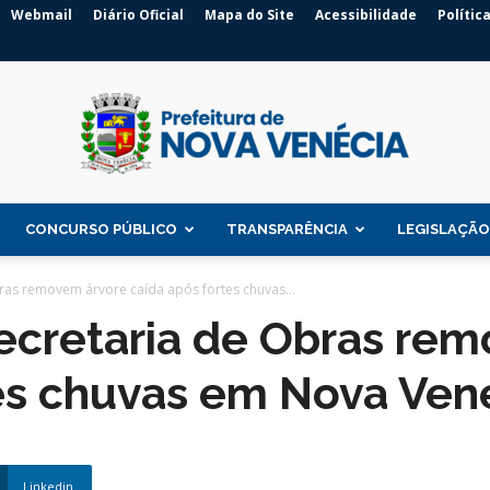
Webmail
Diário Oficial
Mapa do Site
Acessibilidade
Polític
CONCURSO PÚBLICO
TRANSPARÊNCIA
LEGISLAÇÃO
Prefeitura
bras removem árvore caída após fortes chuvas...
Secretaria de Obras re
tes chuvas em Nova Ven
de
Linkedin