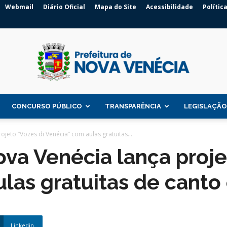
Webmail
Diário Oficial
Mapa do Site
Acessibilidade
Polític
CONCURSO PÚBLICO
TRANSPARÊNCIA
LEGISLAÇÃO
Prefeitura
ojeto “Vozes di Venécia” com aulas gratuitas...
ova Venécia lança proje
las gratuitas de canto 
de
Linkedin