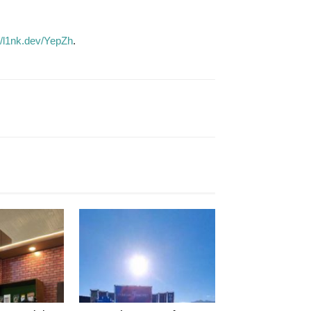
//l1nk.dev/YepZh
.