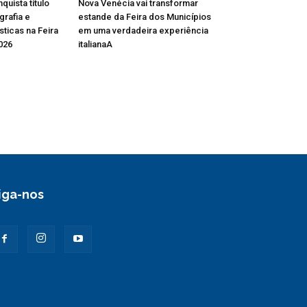
uista título
Nova Venécia vai transformar
grafia e
estande da Feira dos Municípios
sticas na Feira
em uma verdadeira experiência
026
italianaA
iga-nos