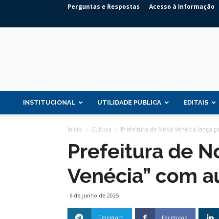
Perguntas e Respostas
Acesso à Informação
INSTITUCIONAL
UTILIDADE PÚBLICA
EDITAIS
Início
Cultura
Prefeitura de Nova Venécia lança pr
Prefeitura de N
Venécia” com au
6 de junho de 2025
Telegram
Facebook