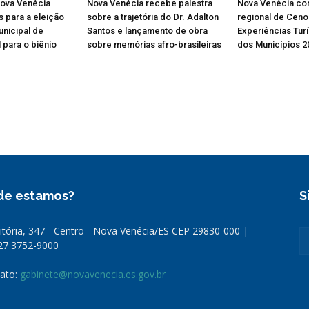
Nova Venécia
Nova Venécia recebe palestra
Nova Venécia conq
os para a eleição
sobre a trajetória do Dr. Adalton
regional de Ceno
nicipal de
Santos e lançamento de obra
Experiências Turí
l para o biênio
sobre memórias afro-brasileiras
dos Municípios 2
de estamos?
S
Vitória, 347 - Centro - Nova Venécia/ES CEP 29830-000 |
 27 3752-9000
ato:
gabinete@novavenecia.es.gov.br