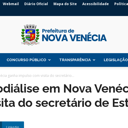
Webmail
Diário Oficial
Mapa do Site
Acessibilidade
Polític
CONCURSO PÚBLICO
TRANSPARÊNCIA
LEGISLAÇÃO
Prefeitura
cia ganha impulso com visita do secretário...
odiálise em Nova Venéc
ita do secretário de E
de
Linkedin