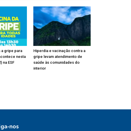
 a gripe para
Hiperdia e vacinação contra a
acontece nesta
gripe levam atendimento de
2) na ESF
saúde às comunidades do
interior
iga-nos