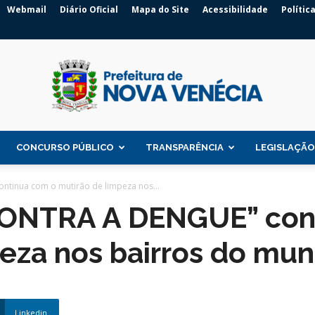
Webmail
Diário Oficial
Mapa do Site
Acessibilidade
Polític
CONCURSO PÚBLICO
TRANSPARÊNCIA
LEGISLAÇÃO
Prefeitura
tinua com o mutirão de limpeza nos...
ONTRA A DENGUE” con
eza nos bairros do mun
de
Linkedin