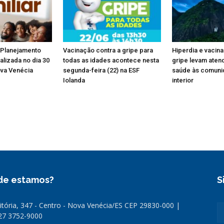
 Planejamento
Vacinação contra a gripe para
Hiperdia e vacin
ealizada no dia 30
todas as idades acontece nesta
gripe levam aten
ova Venécia
segunda-feira (22) na ESF
saúde às comuni
Iolanda
interior
de estamos?
S
Vitória, 347 - Centro - Nova Venécia/ES CEP 29830-000 |
 27 3752-9000