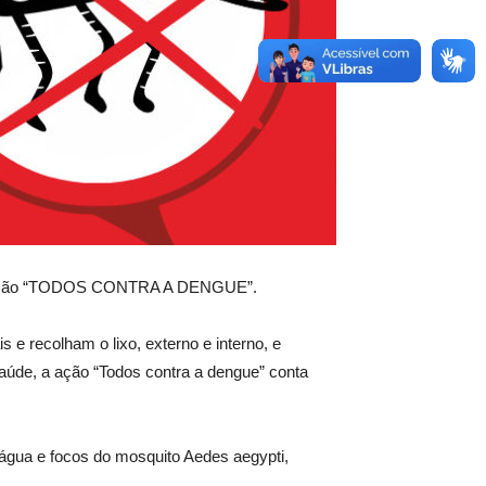
2), a ação “TODOS CONTRA A DENGUE”.
 e recolham o lixo, externo e interno, e
Saúde, a ação “Todos contra a dengue” conta
e água e focos do mosquito Aedes aegypti,