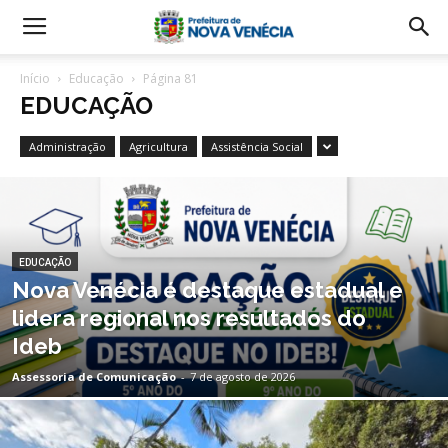
Início
Educação
Página 81
EDUCAÇÃO
Administração
Agricultura
Assistência Social
EDUCAÇÃO
Nova Venécia é destaque estadual e
lidera regional nos resultados do
Ideb
Assessoria de Comunicação
-
7 de agosto de 2026